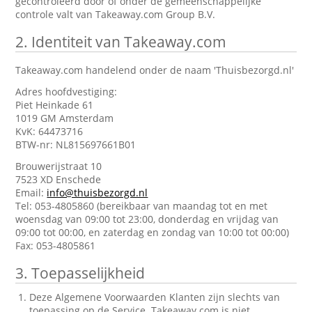
gecontroleerd door of onder de gemeenschappelijke
controle valt van Takeaway.com Group B.V.
2.
Identiteit van Takeaway.com
Takeaway.com handelend onder de naam 'Thuisbezorgd.nl'
Adres hoofdvestiging:
Piet Heinkade 61
1019 GM Amsterdam
KvK: 64473716
BTW-nr: NL815697661B01
Brouwerijstraat 10
7523 XD Enschede
Email:
info@thuisbezorgd.nl
Tel: 053-4805860 (bereikbaar van maandag tot en met
woensdag van 09:00 tot 23:00, donderdag en vrijdag van
09:00 tot 00:00, en zaterdag en zondag van 10:00 tot 00:00)
Fax: 053-4805861
3.
Toepasselijkheid
Deze Algemene Voorwaarden Klanten zijn slechts van
toepassing op de Service. Takeaway.com is niet