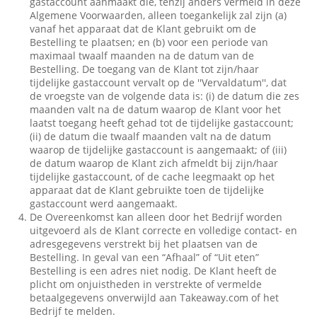
gastaccount aanmaakt die, tenzij anders vermeld in deze
Algemene Voorwaarden, alleen toegankelijk zal zijn (a)
vanaf het apparaat dat de Klant gebruikt om de
Bestelling te plaatsen; en (b) voor een periode van
maximaal twaalf maanden na de datum van de
Bestelling. De toegang van de Klant tot zijn/haar
tijdelijke gastaccount vervalt op de ''Vervaldatum'', dat
de vroegste van de volgende data is: (i) de datum die zes
maanden valt na de datum waarop de Klant voor het
laatst toegang heeft gehad tot de tijdelijke gastaccount;
(ii) de datum die twaalf maanden valt na de datum
waarop de tijdelijke gastaccount is aangemaakt; of (iii)
de datum waarop de Klant zich afmeldt bij zijn/haar
tijdelijke gastaccount, of de cache leegmaakt op het
apparaat dat de Klant gebruikte toen de tijdelijke
gastaccount werd aangemaakt.
De Overeenkomst kan alleen door het Bedrijf worden
uitgevoerd als de Klant correcte en volledige contact- en
adresgegevens verstrekt bij het plaatsen van de
Bestelling. In geval van een “Afhaal” of “Uit eten”
Bestelling is een adres niet nodig. De Klant heeft de
plicht om onjuistheden in verstrekte of vermelde
betaalgegevens onverwijld aan Takeaway.com of het
Bedrijf te melden.